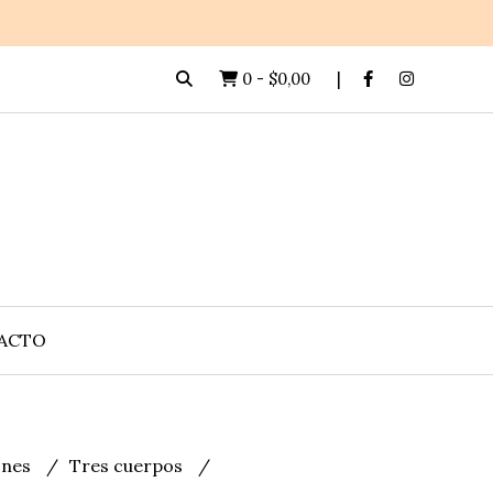
0
-
$0,00
ACTO
lones
Tres cuerpos