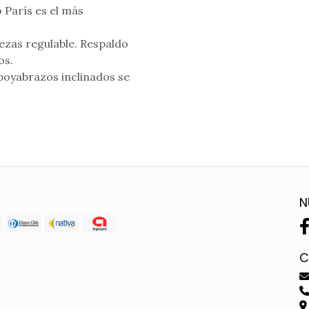
 París es el más
ezas regulable. Respaldo
os.
 apoyabrazos inclinados se
N
C