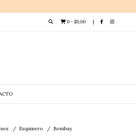
0
-
$0,00
ACTO
lones
Esquinero
Bombay