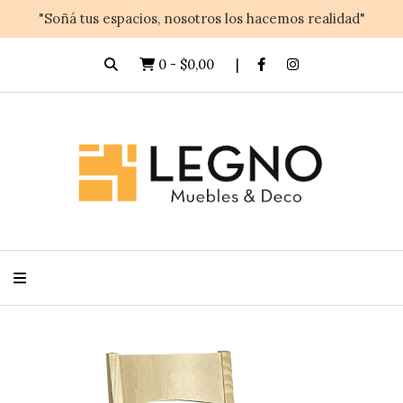
"Soñá tus espacios, nosotros los hacemos realidad"
0
-
$0,00